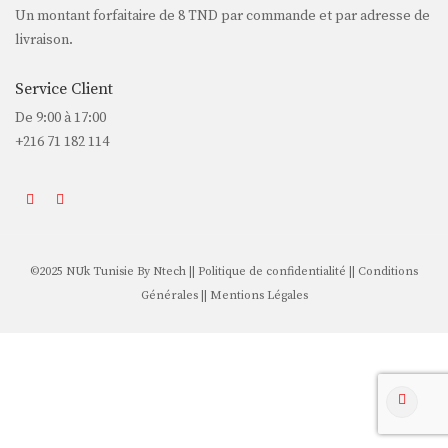
Un montant forfaitaire de
8 TND
par commande et par adresse de
livraison.
Service Client
De 9:00 à 17:00
+216 71 182 114
©2025 NUk Tunisie By
Ntech
||
Politique de confidentialité
||
Conditions
Générales
||
Mentions Légales