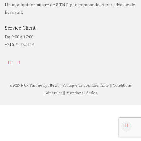
Un montant forfaitaire de
8 TND
par commande et par adresse de
livraison.
Service Client
De 9:00 à 17:00
+216 71 182 114
©2025 NUk Tunisie By
Ntech
||
Politique de confidentialité
||
Conditions
Générales
||
Mentions Légales