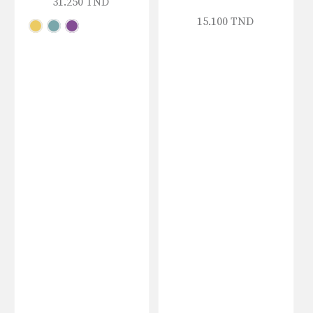
31.250
TND
15.100
TND