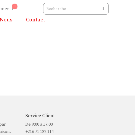
0
nier
 Nous
Contact
Service Client
par
De 9:00 à 17:00
aison.
+216 71 182 114