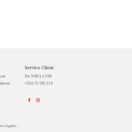
Service Client
par
De 9:00 à 17:00
aison.
+216 71 182 114
s Légales