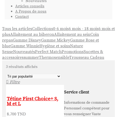
Nouveautés
Articles conseils
A Propos de nous
Contact
Tous les articles
Collections
0-6 mois
6 mois - 18 mois
6 mois et
plus
Allaitement au biberon
Allaitement au sein
Coin
repas
Gamme Disney
Gamme Mickey
Gamme Rose et
blue
Gamme Winnie
Hygiène et soins
Nature
Sense
Nouveautés
Perfect Match
Promotions
Sucettes &
accessoires
summer
Thermosensible
Trousseau Cadeau
3 résultats affichés
Service client
Tétine First Choice+ S,
Informations de commande
M et L
Personnel compétent pour
8.700
TND
vous renseigner Vaste