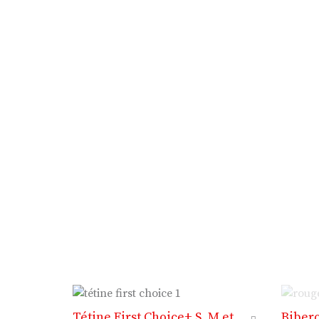
Tétine First Choice+ S, M et
Bibero