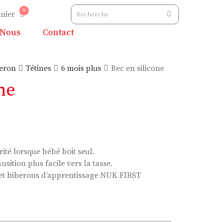
0
nier
 Nous
Contact
beron
Tétines
6 mois plus
Bec en silicone
ne
rité lorsque bébé boit seul.
nsition plus facile vers la tasse.
s et biberons d’apprentissage NUK FIRST