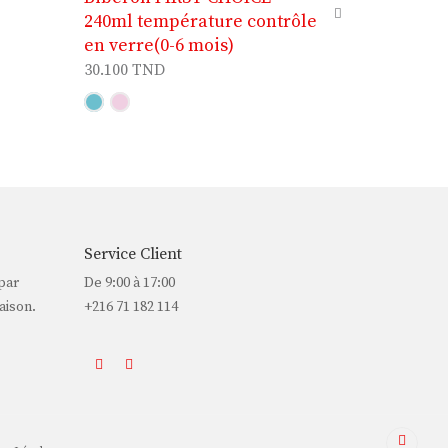
240ml température contrôle
en verre(0-6 mois)
30.100
TND
Service Client
par
De 9:00 à 17:00
aison.
+216 71 182 114