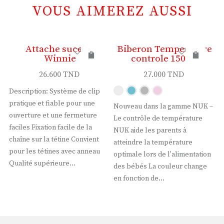
VOUS AIMEREZ AUSSI
y
Attache sucette
Biberon Temperature
Winnie
controle 150ml
26.600
TND
27.000
TND
Description: Système de clip
pratique et fiable pour une
Nouveau dans la gamme NUK –
ouverture et une fermeture
Le contrôle de température
faciles Fixation facile de la
NUK aide les parents à
chaîne sur la tétine Convient
atteindre la température
pour les tétines avec anneau
optimale lors de l'alimentation
Qualité supérieure…
des bébés La couleur change
en fonction de…