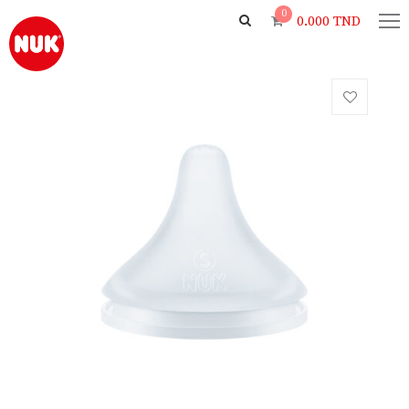
0
0.000
TND