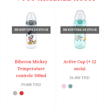
EN RUPTURE DE STOCK
EN RUPTURE DE STOCK
Biberon Mickey
Active Cup (+ 12
Temperature
mois)
-
controle 300ml
26.400
TND
29.000
TND