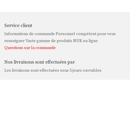
Service client
Informations de commande Personnel compétent pour vous
renseigner Vaste gamme de produits NUK en ligne
Questions sur la commande
Nos livraisons sont effectuées par
Les livraisons sont effectuées sous 5 jours ouvrables
Livraison
Un montant forfaitaire de
8 TND
par commande et par adresse de
livraison.
Service Client
De 9:00 à 17:00
+216 71 182 114