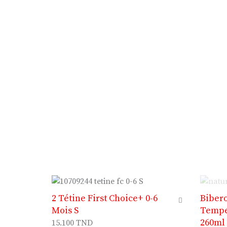
2 Tétine First Choice+ 0-6
Biber
Mois S
Tempe
260ml
15.100
TND