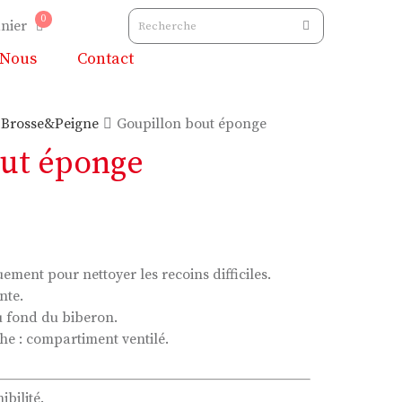
0
nier
 Nous
Contact
Brosse&Peigne
Goupillon bout éponge
out éponge
ment pour nettoyer les recoins difficiles.
nte.
u fond du biberon.
he : compartiment ventilé.
ibilité.